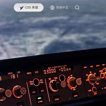
们
CSS 希腊
简体中文